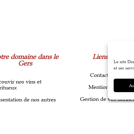
tre domaine dans le
Liens utiles
Le site Do
Gers
et ses serv
Contactez-nous
ouvir nos vins et
Ac
Mentions légales
ritueux
Gestion de vos donné
sentation de nos autres
duits
Conditions générales de
vente
tes votre choix dans la
utique