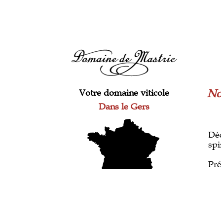
Votre domaine viticole
No
Dans le Gers
Déc
spi
Pré
pro
Fai
A 31km de Mont-de-Marsan
bo
A 75km de Pau