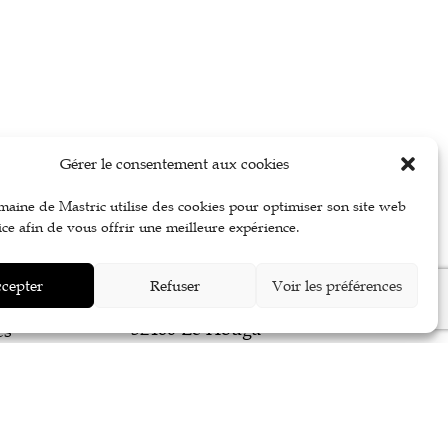
Gérer le consentement aux cookies
Nous contacter
maine de Mastric utilise des cookies pour optimiser son site web
ice afin de vous offrir une meilleure expérience.
Laurence et Jérôme
GUICHANNÉ
cepter
Refuser
Voir les préférences
1801 route d’Aire sur l’Adour
32460 Le Houga
es
Jérôme : 06 86 51 04 38
Laurence : 06 70 75 71 66
mastric@orange.fr